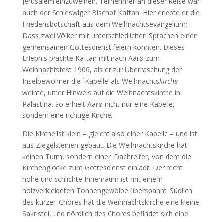
Jerusalem einzuweihen. Teilnehmer an dieser Reise war
auch der Schleswiger Bischof Kaftan. Hier erlebte er die
Friedensbotschaft aus dem Weihnachtsevangelium:
Dass zwei Völker mit unterschiedlichen Sprachen einen
gemeinsamen Gottesdienst feiern konnten. Dieses
Erlebnis brachte Kaftan mit nach Aarø zum
Weihnachtsfest 1906, als er zur Überraschung der
Inselbewohner die ´Kapelle‘ als Weihnachts
kirche
weihte, unter Hinweis auf die Weihnachtskirche in
Palästina. So erhielt Aarø nicht nur eine Kapelle,
sondern eine richtige Kirche.
Die Kirche ist klein – gleicht also einer Kapelle – und ist
aus Ziegelsteinen gebaut. Die Weihnachtskirche hat
keinen Turm, sondern einen Dachreiter, von dem die
Kirchenglocke zum Gottesdienst einlädt. Der recht
hohe und schlichte Innenraum ist mit einem
holzverkleideten Tonnengewölbe überspannt. Südlich
des kurzen Chores hat die Weihnachtskirche eine kleine
Sakristei, und nördlich des Chores befindet sich eine