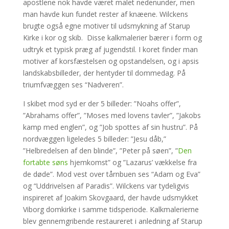
apostlene nok havde været malet nedenunder, men
man havde kun fundet rester af knæene. Wilckens
brugte også egne motiver til udsmykning af Starup
Kirke i kor og skib. Disse kalkmalerier bærer i form og
udtryk et typisk præg af jugendstil. I koret finder man
motiver af korsfæstelsen og opstandelsen, og i apsis
landskabsbilleder, der hentyder til dommedag. På
triumfvæggen ses “Nadveren”.
I skibet mod syd er der 5 billeder: ”Noahs offer”,
”Abrahams offer”, ”Moses med lovens tavler”, ”Jakobs
kamp med englen”, og ”Job spottes af sin hustru”. På
nordvæggen ligeledes 5 billeder: ”Jesu dåb,”
”Helbredelsen af den blinde”, ”Peter på søen”, ”
Den
fortabte søns
hjemkomst” og ”Lazarus’ vækkelse fra
de døde”. Mod vest over tårnbuen ses “Adam og Eva”
og “Uddrivelsen af Paradis”. Wilckens var tydeligvis
inspireret af Joakim Skovgaard, der havde udsmykket
Viborg domkirke i samme tidsperiode. Kalkmalerierne
blev gennemgribende restaureret i anledning af Starup