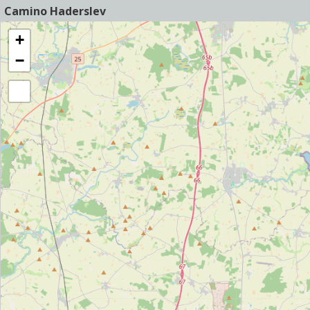
Camino Haderslev
+
−