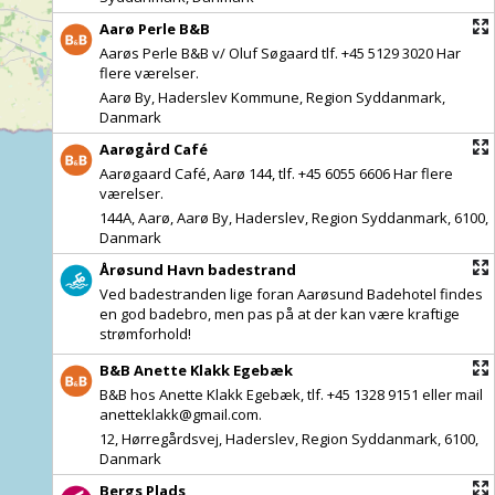
Aarø Perle B&B
Aarøs Perle B&B v/ Oluf Søgaard tlf. +45 5129 3020 Har
flere værelser.
Aarø By, Haderslev Kommune, Region Syddanmark,
Danmark
Aarøgård Café
Aarøgaard Café, Aarø 144, tlf. +45 6055 6606 Har flere
værelser.
144A, Aarø, Aarø By, Haderslev, Region Syddanmark, 6100,
Danmark
Årøsund Havn badestrand
Ved badestranden lige foran Aarøsund Badehotel findes
en god badebro, men pas på at der kan være kraftige
strømforhold!
B&B Anette Klakk Egebæk
B&B hos Anette Klakk Egebæk, tlf. +45 1328 9151 eller mail
anetteklakk@gmail.com.
12, Hørregårdsvej, Haderslev, Region Syddanmark, 6100,
Danmark
Bergs Plads