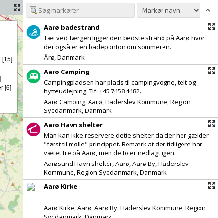
Aarø badestrand
Tæt ved færgen ligger den bedste strand på Aarø hvor
der også er en badeponton om sommeren.
Årø, Danmark
 [15]
Aarø Camping
]
Campingpladsen har plads til campingvogne, telt og
 [6]
hytteudlejning. Tlf. +45 7458 4482.
Aarø Camping, Aarø, Haderslev Kommune, Region
Syddanmark, Danmark
Aarø Havn shelter
Man kan ikke reservere dette shelter da der her gælder
"først til mølle" princippet. Bemærk at der tidligere har
været tre på Aarø, men de to er nedlagt igen.
Aarøsund Havn shelter, Aarø, Aarø By, Haderslev
Kommune, Region Syddanmark, Danmark
Aarø Kirke
Aarø Kirke, Aarø, Aarø By, Haderslev Kommune, Region
Syddanmark, Danmark