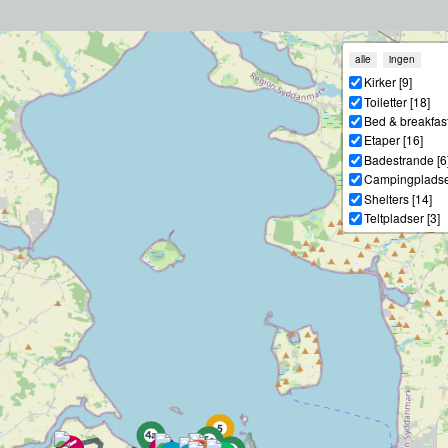
alle
ingen
Kirker [9]
Toiletter [18]
Bed & breakfast
Etaper [16]
Badestrande [6
Campingpladser
Shelters [14]
Teltpladser [3]