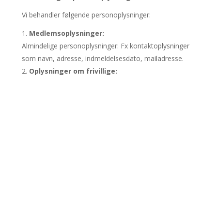
Vi behandler følgende personoplysninger:
Medlemsoplysninger:
Almindelige personoplysninger: Fx kontaktoplysninger
som navn, adresse, indmeldelsesdato, mailadresse.
Oplysninger om frivillige:
Almindelige personoplysninger: Fx kontaktoplysninger
som adresser, telefonnummer og mailadresser.
Foreningens formål med behandling af dine
personoplysninger
Vi behandler dine personoplysninger til bestemte
formål, når vi har en lovlig grund (hjemmel).
Lovlige grunde til at behandle oplysninger om dig er:
At vi som forening har en (legitim) interesse i at
behandle dine oplysninger KLUB CAMINO
HADERSLEV NÆS
At det er nødvendigt for, at vi kan opfylde en aftale