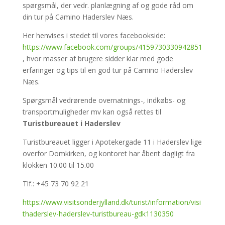
spørgsmål, der vedr. planlægning af og gode råd om
din tur på Camino Haderslev Næs.
Her henvises i stedet til vores facebookside:
https://www.facebook.com/groups/4159730330942851
,
hvor masser af brugere sidder klar med gode
erfaringer og tips til en god tur på Camino Haderslev
Næs.
Spørgsmål vedrørende overnatnings-, indkøbs- og
transportmuligheder mv kan også rettes til
Turistbureauet i Haderslev
Turistbureauet ligger i Apotekergade 11 i Haderslev lige
overfor Domkirken, og kontoret har åbent dagligt fra
klokken 10.00 til 15.00
Tlf.: +45 73 70 92 21
https://www.visitsonderjylland.dk/turist/information/visi
thaderslev-haderslev-turistbureau-gdk1130350